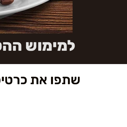
למימוש ההט
שתפו את כרטיס