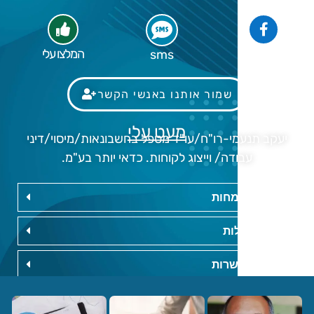
פייסבוק
המלצו עלי
sms
שמור אותנו באנשי הקשר
מעט עלי
יעקב תנעמי-רו"ח/עו"ד מטפל בחשבונאות/מיסוי/דיני
עבודה/ וייצוג לקוחות. כדאי יותר בע"מ.
תחומי התמחות
שעות פעילות
פרטי התקשרות