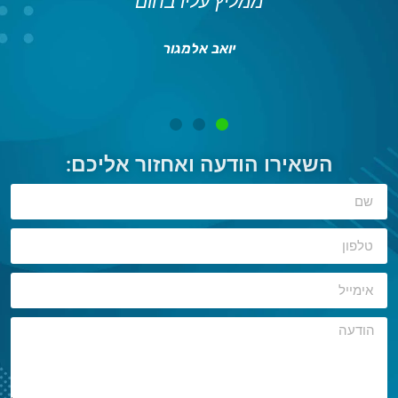
יותר
ממליץ עליו בחום
תו
יואב אלמגור
השאירו הודעה ואחזור אליכם: