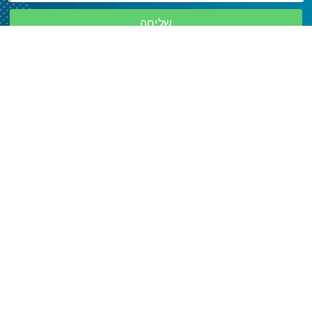
שליחה
שתפו את כרטיס הביקור של יעקב
תנעמי
כרטיס ביקור זה נבנה ע"י Creative Mind
לחץ כאן לקבלת פרטים נוספים